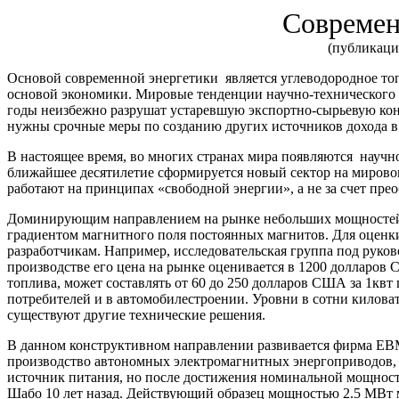
Современ
(публикаци
Основой современной энергетики является углеводородное топ
основой экономики. Мировые тенденции научно-технического 
годы неизбежно разрушат устаревшую экспортно-сырьевую кон
нужны срочные меры по созданию других источников дохода в 
В настоящее время, во многих странах мира появляются научн
ближайшее десятилетие сформируется новый сектор на мировом 
работают на принципах «свободной энергии», а не за счет прео
Доминирующим направлением на рынке небольших мощностей (
градиентом магнитного поля постоянных магнитов. Для оценк
разработчикам. Например, исследовательская группа под рук
производстве его цена на рынке оценивается в 1200 долларов
топлива, может составлять от 60 до 250 долларов США за 1кв
потребителей и в автомобилестроении. Уровни в сотни килов
существуют другие технические решения.
В данном конструктивном направлении развивается фирма ЕВМ,
производство автономных электромагнитных энергоприводов,
источник питания, но после достижения номинальной мощност
Шабо 10 лет назад. Действующий образец мощностью 2.5 МВт м