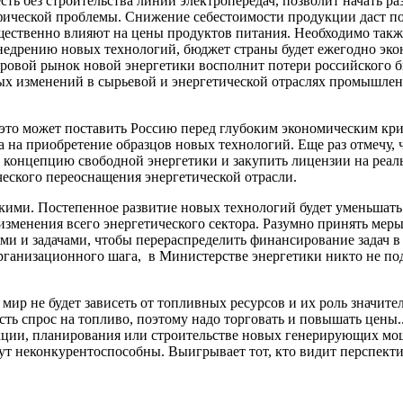
есть без строительства линий электропередач, позволит начать
фической проблемы. Снижение себестоимости продукции даст по
существенно влияют на цены продуктов питания. Необходимо так
недрению новых технологий, бюджет страны будет ежегодно эконо
ровой рынок новой энергетики восполнит потери российского б
ых изменений в сырьевой и энергетической отраслях промышлен
 это может поставить Россию перед глубоким экономическим кри
 на приобретение образцов новых технологий. Еще раз отмечу, ч
концепцию свободной энергетики и закупить лицензии на реаль
ческого переоснащения энергетической отрасли.
ми. Постепенное развитие новых технологий будет уменьшать р
 изменения всего энергетического сектора. Разумно принять ме
 и задачами, чтобы перераспределить финансирование задач в 
 организационного шага, в Министерстве энергетики никто не 
ир не будет зависеть от топливных ресурсов и их роль значите
сть спрос на топливо, поэтому надо торговать и повышать цены.
кции, планирования или строительстве новых генерирующих мощ
ут неконкурентоспособны. Выигрывает тот, кто видит перспекти