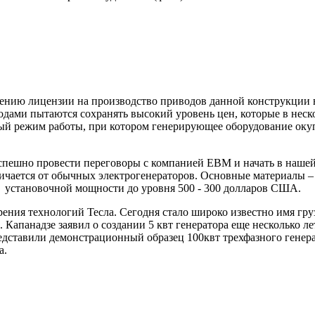
нию лицензии на производство приводов данной конструкции в 
дами пытаются сохранять высокий уровень цен, которые в неск
й режим работы, при котором генерирующее оборудование окупае
успешно провести переговоры с компанией ЕВМ и начать в нашей
личается от обычных электрогенераторов. Основные материалы –
а установочной мощности до уровня 500 - 300 долларов США.
ния технологий Тесла. Сегодня стало широко известно имя гру
 Капанадзе заявил о создании 5 квт генератора еще несколько ле
дставили демонстрационный образец 100квт трехфазного генерат
а.