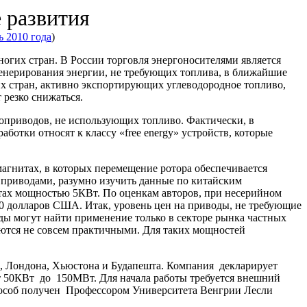
 развития
ь 2010 года
)
огих стран. В России торговля энергоносителями является
генерирования энергии, не требующих топлива, в ближайшие
х стран, активно экспортирующих углеводородное топливо,
 резко снижаться.
оприводов, не использующих топливо. Фактически, в
отки относят к классу «free energy» устройств, которые
гнитах, в которых перемещение ротора обеспечивается
 приводами, разумно изучить данные по китайским
итах мощностью 5КВт. По оценкам авторов, при несерийном
00 долларов США. Итак, уровень цен на приводы, не требующие
оды могут найти применение только в секторе рынка частных
яются не совсем практичными. Для таких мощностей
о, Лондона, Хьюстона и Будапешта. Компания декларирует
 50КВт до 150МВт. Для начала работы требуется внешний
пособ получен Профессором Университета Венгрии Лесли