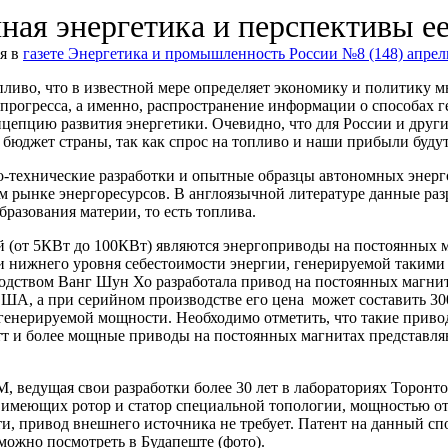
ная энергетика и перспективы ее
я в
газете Энергетика и промышленность России №8 (148) апрел
ливо, что в известной мере определяет экономику и политику мн
прогресса, а именно, распространение информации о способах 
цепцию развития энергетики. Очевидно, что для России и други
бюджет страны, так как спрос на топливо и наши прибыли будут
о-технические разработки и опытные образцы автономных энерг
рынке энергоресурсов. В англоязычной литературе данные разраб
бразования материи, то есть топлива.
от 5КВт до 100КВт) являются энергоприводы на постоянных ма
и нижнего уровня себестоимости энергии, генерируемой такими
оводством Ванг Шун Хо разработала привод на постоянных магн
 США, а при серийном производстве его цена может составить 3
т генерируемой мощности. Необходимо отметить, что такие прив
атт и более мощные приводы на постоянных магнитах представл
 ведущая свои разработки более 30 лет в лабораториях Торонт
 имеющих ротор и статор специальной топологии, мощностью от
и, привод внешнего источника не требует. Патент на данный с
ожно посмотреть в Будапеште (фото).