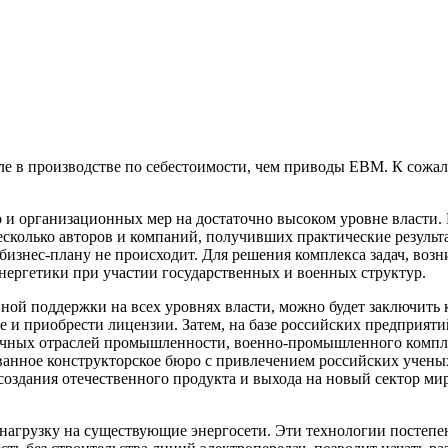
е в производстве по себестоимости, чем приводы ЕВМ. К сожал
но и организационных мер на достаточно высоком уровне власт
колько авторов и компаний, получивших практические результа
бизнес-плану не происходит. Для решения комплекса задач, воз
ергетики при участии государственных и военных структур.
ой поддержки на всех уровнях власти, можно будет заключить
е и приобрести лицензии. Затем, на базе российских предприят
чных отраслей промышленности, военно-промышленного комплекс
ванное конструкторское бюро с привлечением российских ученых
создания отечественного продукта и выхода на новый сектор ми
нагрузку на существующие энергосети. Эти технологии постепе