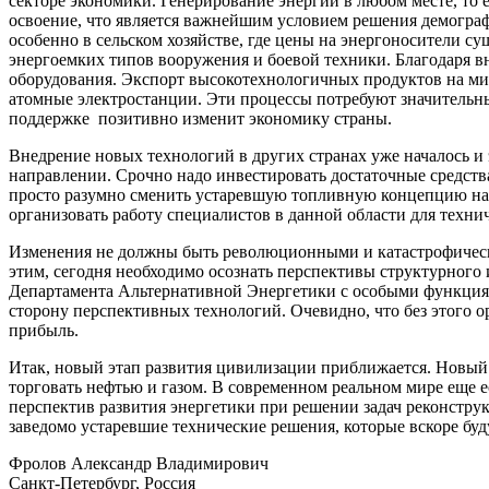
секторе экономики. Генерирование энергии в любом месте, то 
освоение, что является важнейшим условием решения демогра
особенно в сельском хозяйстве, где цены на энергоносители 
энергоемких типов вооружения и боевой техники. Благодаря в
оборудования. Экспорт высокотехнологичных продуктов на ми
атомные электростанции. Эти процессы потребуют значительн
поддержке позитивно изменит экономику страны.
Внедрение новых технологий в других странах уже началось и
направлении. Срочно надо инвестировать достаточные средства
просто разумно сменить устаревшую топливную концепцию на 
организовать работу специалистов в данной области для техни
Изменения не должны быть революционными и катастрофически
этим, сегодня необходимо осознать перспективы структурного
Департамента Альтернативной Энергетики с особыми функциями
сторону перспективных технологий. Очевидно, что без этого
прибыль.
Итак, новый этап развития цивилизации приближается. Новый м
торговать нефтью и газом. В современном реальном мире еще е
перспектив развития энергетики при решении задач реконстру
заведомо устаревшие технические решения, которые вскоре буд
Фролов Александр Владимирович
Санкт-Петербург, Россия