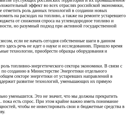
 развитие пустующих российских территорий и их промышленное
ложительный эффект во всех отраслях российской экономики,
же отметить роль данных технологий в создании новых
мить на расходах на топливо, а также на ремонте устаревшего
юджета от снижения спроса на углеводородное топливо и
ности, но разумный подход при активной государственной
зисом, если не начать сегодня собственные шаги в данном
то здесь речь не идет о науке и исследованиях. Пришло время
ные технологии, приобрести образцы оборудования и
оль топливно-энергетического сектора экономики. В связи с
ры по созданию в Министерстве Энергетики отдельного
общем секторе энергетики от устаревших направлений в
поддержит развитие технологий, уменьшающих их прямую
льно уменьшится. Это не значит, что мы должны прекратить
.. пока есть спрос. При этом крайне важно иметь понимание
ностей, чтобы не инвестировать свои и бюджетные средства в
ву.