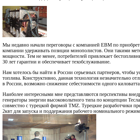
Мы недавно начали переговоры с компанией ЕВМ по приобрете
компании удерживать позиции монополистов. Они такими мето
мощности. Тем не менее, потребителей привлекает бестопливны
30 лет гарантии и обеспечивает техобслуживание.
Нам хотелось бы найти в России серьезных партнеров, чтобы 
топлива. Конструктивно, данная технология незначительно от
в России, возможно снижение себестоимости одного киловатт
Наиболее интересными мне представляются перспективы внедре
генераторы энергии высоковольтного типа по концепции Тесла.
совместно с турецкой фирмой TMZ. Турецкие разработчики пре
2квт для запуска и поддержания рабочего номинального режим